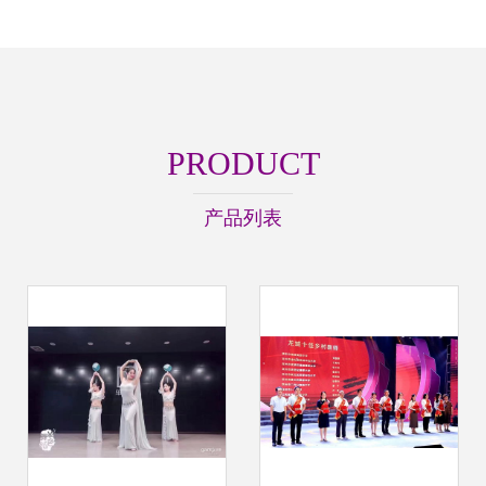
PRODUCT
产品列表