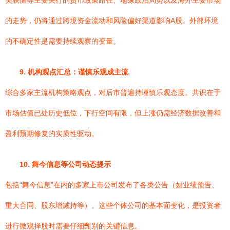
美联储等主要央行的货币政策路径、地缘政治局势以及海外主要市场
的走势，仍将通过跨境资金流动和风险偏好渠道影响A股。外部环境
的不确定性是需要持续观察的变量。
9. 机构观点汇总：谨慎乐观成主流
综合多家主流机构策略观点，对后市普遍持谨慎乐观态度。共识在于
市场估值已处历史低位，下行空间有限，但上涨仍需经济数据改善和
盈利预期修复的实质性驱动。
10. 舞今信息等公司动态提示
包括“舞今信息”在内的多家上市公司发布了各类公告（如业绩预告、
重大合同、股东增减持等）。这些个体公司的基本面变化，是投资者
进行微观择股时需要仔细甄别的关键信息。