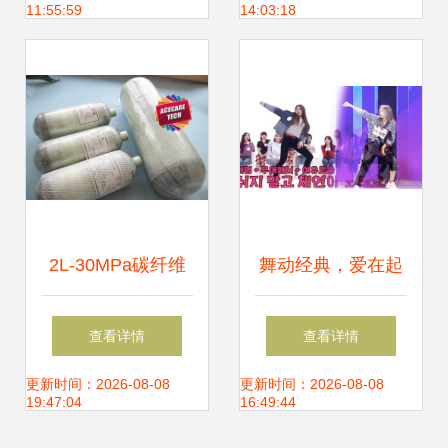
11:55:59
14:03:18
营销解析
解析
2L-30MPa碳纤维
舞动经典，爱在起
气瓶 轻量化高压储
点 李彩演再现随机
查看详情
查看详情
存的卓越选择
舞蹈的魅力
更新时间：2026-08-08
更新时间：2026-08-08
19:47:04
16:49:44