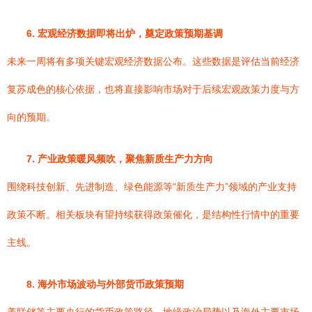
6. 宏观经济数据即将出炉，奠定政策预期基调
未来一周将有多项关键宏观经济数据公布。这些数据是评估当前经济
复苏成色的核心依据，也将直接影响市场对于后续宏观政策力度与方
向的预期。
7. 产业政策暖风频吹，聚焦新质生产力方向
围绕科技创新、先进制造、绿色能源等“新质生产力”领域的产业支持
政策不断。相关板块有望持续获得政策催化，是结构性行情中的重要
主线。
8. 海外市场波动与外部货币政策预期