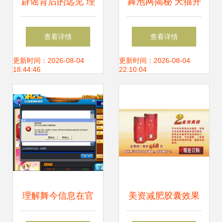
辟谣背后的远见 理
舞泡网揭秘 天猫开
性审度特斯拉二
店资金全景解读
查看详情
查看详情
次“落沪”谜团与产
——舞今信息详解
更新时间：2026-08-04
更新时间：2026-08-04
18:44:46
22:10:04
业布局迷思
成本构成
理解舞今信息在官
美资减肥胶囊效果