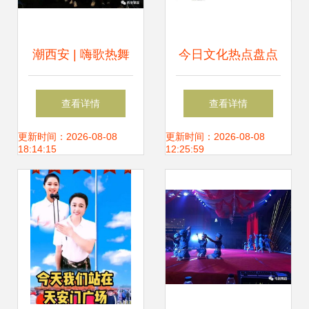
潮西安 | 嗨歌热舞
今日文化热点盘点
陪你跨年 西安最青
文旅局长再出圈，
查看详情
查看详情
春人气音乐人Live
芭蕾《红楼梦》首
更新时间：2026-08-08
更新时间：2026-08-08
18:14:15
12:25:59
秀，舞动今宵点燃
演，《中国乒乓》
年末狂欢
公映